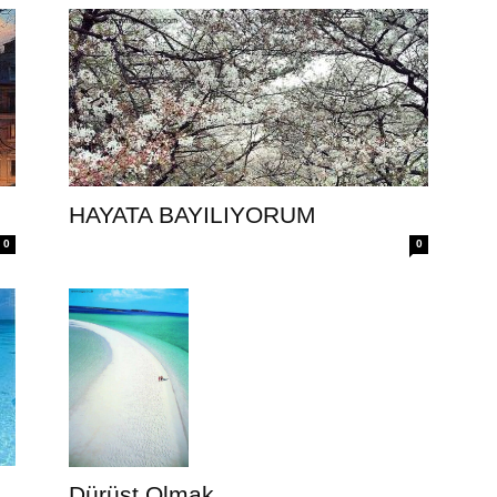
HAYATA BAYILIYORUM
0
0
Dürüst Olmak