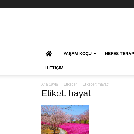
YAŞAM KOÇU
NEFES TERAP
İLETIŞIM
Ana Sayfa
Etiketler
Etiketler: "hayat"
Etiket: hayat