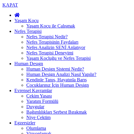
KAPAT
Yaşam Koçu
Yaşam Koçu ile Çalışmak
Nefes Terapisi
Nefes Terapisi Nedir?
Nefes Terapisinin Faydaları
Nefes Analizin SENİ Anlatıyor
Nefes Terapisi Deneyimi
Yaşam Koçluğu ve Nefes Terapisi
Human Desıgn
Human Design Sistemi Nedir?
Human Design Analizi Nasıl Yapılır?
Kendinle Tanış, Hayatınla Barış
Çocuklarınız İçin Human Design
Evrensel Kavramlar
Çekim Yasası
Yaratım Formülü
Duygular
Bağımlılıkları Serbest Bırakmak
Niye Çektim
Egzersizler
Olumlama
Vizyonlamak