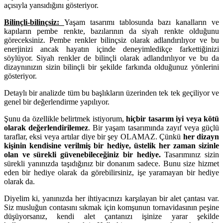
açısıyla yansıdığını gösteriyor.
Bilinçli-bilinçsiz:
Yaşam tasarımı tablosunda bazı kanalların ve
kapıların pembe renkte, bazılarının da siyah renkte olduğunu
göreceksiniz. Pembe renkler bilinçsiz olarak adlandırılıyor ve bu
enerjinizi ancak hayatın içinde deneyimledikçe farkettiğinizi
söylüyor. Siyah renkler de bilinçli olarak adlandırılıyor ve bu da
dizaynınızın sizin bilinçli bir şekilde farkında olduğunuz yönlerini
gösteriyor.
Detaylı bir analizde tüm bu başlıkların üzerinden tek tek geçiliyor ve
genel bir değerlendirme yapılıyor.
Şunu da özellikle belirtmek istiyorum,
hiçbir tasarım iyi veya kötü
olarak değerlendirilemez
. Bir yaşam tasarımında zayıf veya güçlü
taraflar, eksi veya artılar diye bir şey OLAMAZ. Çünkü
her dizayn
kişinin kendisine verilmiş bir hediye, üstelik her zaman sizinle
olan ve sürekli güvenebileceğiniz bir hediye.
Tasarımınız sizin
sürekli yanınızda taşıdığınız bir donanım sadece. Bunu size hizmet
eden bir hediye olarak da görebilirsiniz, işe yaramayan bir hediye
olarak da.
Diyelim ki, yanınızda her ihtiyacınızı karşılayan bir alet çantası var.
Siz musluğun contasını sıkmak için komşunun tornavidasının peşine
düşüyorsanız, kendi alet çantanızı işinize yarar şekilde