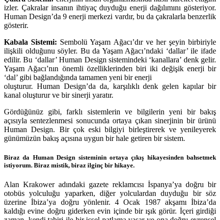
izler. Çakralar insanın ihtiyaç duyduğu enerji dağılımını gösteriyor.
Human Design’da 9 enerji merkezi vardır, bu da çakralarla benzerlik
gösterir.
Kabala Sistemi:
Sembolü Yaşam Ağacı’dır ve her şeyin birbiriyle
ilişkili olduğunu söyler. Bu da Yaşam Ağacı’ndaki ‘dallar’ ile ifade
edilir. Bu ‘dallar’ Human Design sistemindeki ‘kanallara’ denk gelir.
Yaşam Ağacı’nın önemli özelliklerinden biri iki değişik enerji bir
‘dal’ gibi bağlandığında tamamen yeni bir enerji
oluşturur. Human Design’da da, karşılıklı denk gelen kapılar bir
kanal oluşturur ve bir sinerji yaratır.
Gördüğünüz gibi, farklı sistemlerin ve bilgilerin yeni bir bakış
açısıyla sentezlenmesi sonucunda ortaya çıkan sinerjinin bir ürünü
Human Design. Bir çok eski bilgiyi birleştirerek ve yenileyerek
günümüzün bakış açısına uygun bir hale getiren bir sistem.
Biraz da Human Design sisteminin ortaya çıkış hikayesinden bahsetmek
istiyorum. Biraz mistik, biraz ilginç bir hikaye.
Alan Krakower adındaki gazete reklamcısı İspanya’ya doğru bir
otobüs yolculuğu yaparken, diğer yolculardan duyduğu bir söz
üzerine İbiza’ya doğru yönlenir. 4 Ocak 1987 akşamı İbiza’da
kaldığı evine doğru giderken evin içinde bir ışık görür. İçeri girdiği
zaman, kendi tabiri ile bir içsel patlama yaşar ve ona doğru evrensel