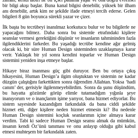
bir bilgi akışı başlar. Buna kanal bilgisi denebilir, yüksek bir ilham
anı denebilir, artık kim ne şekilde ifade etmeyi tercih ederse. Gelen
bilgileri 8 gün boyunca sürekli yazar ve çizer.
İlk başta bu tecrübeyi inanılmaz korkutucu bulur ve bu bilgilerle ne
yapacağını bilmez. Daha sonra bu sistemle etrafındaki kişilere
seanslar vermesi gerektiğini düşünür ve insanların tahmininden fazla
ilgilendiklerini farkeder. Bu yaşadığı tecrübe kendine ağır gelmiş
olacak ki, bir süre Human Design sisteminden uzaklaşmaya karar
verir. Yaklaşık bir yıl sonra kendini toparlar ve Human Design
sistemini yeniden inşa etmeye başlar.
Hikaye biraz inanması güç gibi duruyor. Ben bu ortaya çıkış
hikayesini, Human Design’a ilgim oluştuktan ve sistemin ne kadar
düzgün çalıştığını farkettikten sonra öğrendim Allahtan. Yoksa ‘hadi
canım’ der, gerisiyle ilgilenmeyebilirdim. Sonra da şunu düşündüm,
bu hayatta gözümle görüp elimle tutamadığım yığınla şeye
inanıyorum ve o inançlarım işime yarıyor, bana hizmet ediyorlar. Bu
sistem sayesinde kazandığım farkındalık da bana ciddi şekilde
hizmet etti, diğer kişilere neden hizmet etmesin ki? Bu nedenle
Human Design sistemini koçluk seanlarımın içine almaya karar
verdim. Tabi ki sadece Human Design seansı almak da mümkün,
insanın kendi Öz’ünü tanıması ve onu anlayıp olduğu gibi kabul
etmesi muhteşem bir farkındalık zaten.