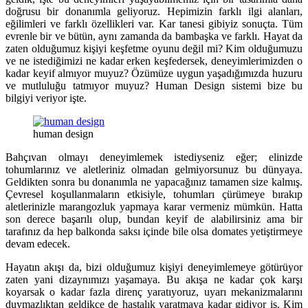
doğrusu bir donanımla geliyoruz. Hepimizin farklı ilgi alanları,
eğilimleri ve farklı özellikleri var. Kar tanesi gibiyiz sonuçta. Tüm
evrenle bir ve bütün, aynı zamanda da bambaşka ve farklı. Hayat da
zaten olduğumuz kişiyi keşfetme oyunu değil mi? Kim olduğumuzu
ve ne istediğimizi ne kadar erken keşfedersek, deneyimlerimizden o
kadar keyif almıyor muyuz? Özümüze uygun yaşadığımızda huzuru
ve mutluluğu tatmıyor muyuz? Human Design sistemi bize bu
bilgiyi veriyor işte.
human design
Bahçıvan olmayı deneyimlemek istediyseniz eğer; elinizde
tohumlarınız ve aletleriniz olmadan gelmiyorsunuz bu dünyaya.
Geldikten sonra bu donanımla ne yapacağınız tamamen size kalmış.
Çevresel koşullanmaların etkisiyle, tohumları çürümeye bırakıp
aletlerinizle marangozluk yapmaya karar vermeniz mümkün. Hatta
son derece başarılı olup, bundan keyif de alabilirsiniz ama bir
tarafınız da hep balkonda saksı içinde bile olsa domates yetiştirmeye
devam edecek.
Hayatın akışı da, bizi olduğumuz kişiyi deneyimlemeye götürüyor
zaten yani dizaynımızı yaşamaya. Bu akışa ne kadar çok karşı
koyarsak o kadar fazla direnç yaratıyoruz, uyarı mekanizmalarını
duymazlıktan geldikçe de hastalık yaratmaya kadar gidiyor iş. Kim