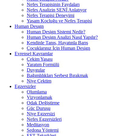
Nefes Terapisinin Faydaları
Nefes Analizin SENİ Anlatıyor
Nefes Terapisi Deneyimi
Yaşam Koçluğu ve Nefes Terapisi
Human Desıgn
Human Design Sistemi Nedir?
Human Design Analizi Nasıl Yapılır?
Kendinle Tanış, Hayatınla Barış
Çocuklarınız İçin Human Design
Evrensel Kavramlar
Çekim Yasası
Yaratım Formülü
Duygular
Bağımlılıkları Serbest Bırakmak
Niye Çektim
Egzersizler
Olumlama
Vizyonlamak
Odak Değiştirme
Güç Duruşu
Niye Egzersizi
Nefes Egzersizleri
Meditasyon
Sedona Yöntemi
EFT Teknikleri