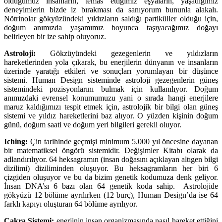
olduğumuz insanların, temas ettiğimiz eşyaların, yaşadığımız
deneyimlerin bizde iz bırakması da sanıyorum bununla alakalı.
Nötrinolar gökyüzündeki yıldızların saldığı partiküller olduğu için,
doğum anımızda yaşamımız boyunca taşıyacağımız doğayı
belirleyen bir ize sahip oluyoruz.
Astroloji:
Gökzüyündeki gezegenlerin ve yıldızların
hareketlerinden yola çıkarak, bu enerjilerin dünyanın ve insanların
üzerinde yaratığı etkileri ve sonuçları yorumlayan bir düşünce
sistemi. Human Design sisteminde astroloji gezegenlerin güneş
sistemindeki pozisyonlarını bulmak için kullanılıyor. Doğum
anımızdaki evrensel konumumuzu yani o sırada hangi enerjilere
maruz kaldığımızı tespit etmek için, astrolojik bir bilgi olan güneş
sistemi ve yıldız hareketlerini baz alıyor. O yüzden kişinin doğum
günü, doğum saati ve doğum yeri bilgileri gerekli oluyor.
Iching:
Çin tarihinde geçmişi minimum 5.000 yıl öncesine dayanan
bir matematiksel öngörü sistemidir. Değişimler Kitabı olarak da
adlandırılıyor. 64 heksagramın (insan doğasını açıklayan altıgen bilgi
dizilimi) diziliminden oluşuyor. Bu heksagramların her biri 6
çizgiden oluşuyor ve bu da bizim genetik kodumuza denk geliyor.
İnsan DNA’sı 6 bazı olan 64 genetik koda sahip. Astrolojide
gökyüzü 12 bölüme ayrılırken (12 burç), Human Design’da ise 64
farklı kapıyı oluşturan 64 bölüme ayrılıyor.
Çakra Sistemi:
enerjinin insan organizmasında nasıl hareket ettiğini