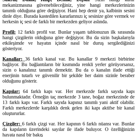
mekanizmasına güvenebileceğiniz, yine hangi merkezlerinizin
tanımlı olduğuna göre değişiyor. Hani hep denir ya, kalbinin sesini
dinle diye. Burada kastedilen kararlarınızı iç sesinize göre vermek ve
herkesin iç sesi de farklı bir merkezden geliyor aslında.
Profil:
12 farklı profil var. Bunlar yaşam tablonuzun ilk sırasında
hangi çizgilerin olduğuna göre değişiyor. Bu da sizin başkalarıyla
etkileşimde ve hayatın içinde nasıl bir duruş sergilediğinizi
gösteriyor.
Kanallar:
36 farklı kanal var. Bu kanallar 9 merkezi birbirine
bağlıyor. Bu bağlantıların bir kısmında renkli yerler görüyorsanız,
sizin o kanalınız tanımlı demektir. Bu da o kanalın ifade ettiği
enerjinin tutarlı ve güvenilir bir şekilde her daim sizinle beraber
olduğunu gösterir.
Kapılar:
64 farklı kapı var. Her merkezde farklı sayıda kapı
bulunmaktadır. Örneğin taç merkezde 3 tane, boğaz merkezinde de
13 farklı kapı var. Farklı sayıda kapınız tanımlı yani aktif olabilir.
Farklı merkezlerde karşılıklı denk gelen iki kapı aktifse bir kanal
oluştururlar.
Çizgiler:
6 farklı çizgi var. Her kapının 6 farklı nüansı var. Bunlar
da kapıların üzerindeki sayılar ile ifade buluyor. O özelliğinizin
hayata nasıl bir bakış