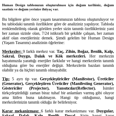
Human Design tablonuzun oluşturulması için doğum tarihiniz, doğum
saatiniz ve doğum yerinize ihtiyaç var.
Bu bilgilere göre önce yaşam tasarımınızın tablosu oluşturuluyor ve
bu tablodaki tanımlı özelliklere göre de analiziniz yapılıyor. Tabloda
renklendirilmiş olarak görülen yerler sizin tanımlı özellikleriniz yani
her zaman sizinle olan, 7/24 istikrarlı bir şekilde çalışan, her zaman
aktif olan enerjileriniz demek. Şimdi gelelim bir Human Design
(Yaşam Tasarımı) analizinin öğelerine:
Merkezler:
9 farklı merkez var.
Taç, Zihin, Boğaz, Benlik, Kalp,
Sakral, Duygu, Dalak ve Kök merkezleri.
Her merkezin
hayatımızda yarattığı enerjiler farklıdır ve hangi merkezlerin tanımlı
olduğuna göre bu enerjiler değişir. Merkezlerin bazıları tanımlı
olabilir ya da hiçbiri tanımlı olmayabilir.
Tip:
5 ayrı tip var.
Gerçekleştiriciler (Manifestor), Üreticiler
(Generator), Gerçekleştiren Üreticiler (Manifesting Generator),
Göstericiler (Projector), Yansıtıcılar(Reflector).
İsimler
türkçeleştirildiği zaman biraz tuhaf bir anlamları varmış gibi oluyor
ama lütfen buna takılmayın. Hangi tip olduğunuz, hangi
merkezlerinizin tanımlı olduğu ile belirleniyor.
Karar mekanizması:
6 farklı karar mekanizması var.
Duygular,
Sakral, Dalak, Kalp, Benlik, Dışsal.
Sizin hangi karar