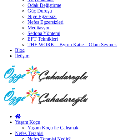
Odak Değiştirme
Güç Duruşu
Niye Egzersizi
Nefes Egzersizleri
Meditasyon
Sedona Yöntemi
EFT Teknikleri
THE WORK – Byron Katie – Olanı Sevmek
Blog
İletişim
Yaşam Koçu
Yaşam Koçu ile Çalışmak
Nefes Terapisi
Nefes Terapisi Nedir?