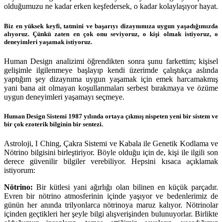
olduğumuzu ne kadar erken keşfedersek, o kadar kolaylaşıyor hayat.
Biz en yüksek keyfi, tatmini ve başarıyı dizaynımıza uygun yaşadığımızda
alıyoruz. Çünkü zaten en çok onu seviyoruz, o kişi olmak istiyoruz, o
deneyimleri yaşamak istiyoruz.
Human Design analizimi öğrendikten sonra şunu farkettim; kişisel
gelişimle ilgilenmeye başlayıp kendi üzerimde çalıştıkça aslında
yaptığım şey dizaynıma uygun yaşamak için emek harcamakmış
yani bana ait olmayan koşullanmaları serbest bırakmaya ve özüme
uygun deneyimleri yaşamayı seçmeye.
Human Design Sistemi 1987 yılında ortaya çıkmış nispeten yeni bir sistem ve
bir çok ezoterik bilginin bir sentezi.
Astroloji, I Ching, Çakra Sistemi ve Kabala ile Genetik Kodlama ve
Nötrino bilgisini birleştiriyor. Böyle olduğu için de, kişi ile ilgili son
derece güvenilir bilgiler verebiliyor. Hepsini kısaca açıklamak
istiyorum:
Nötrino:
Bir kütlesi yani ağırlığı olan bilinen en küçük parçadır.
Evren bir nötrino atmosferinin içinde yaşıyor ve bedenlerimiz de
günün her anında trilyonlarca nötrinoya maruz kalıyor. Nötrinolar
içinden geçtikleri her şeyle bilgi alışverişinden bulunuyorlar. Birlikte