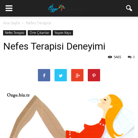
Ana Sayfa
Nefes Terapisi
Nefes Terapisi
Öne Çıkanlar
Yaşam Koçu
Nefes Terapisi Deneyimi
5465
0