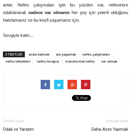
anlar. Nefes çalışmaları işte bu yüzden var, nefesinize
odaklanarak
sadece var olmanın
her şey için yeterli olduğunu
hatırlamanız ve bu keyfi yaşamanız için.
Sevgiyle kalın…
ETİKETLER
anda kalmak
anı yaşamak
nefes çalışmaları
nefes teknikleri
nefes terapisi
transformal nefes
var olmak
Önceki İçerik
Sonraki İçerik
Odak ve Yaratım
Daha Azını Yapmak