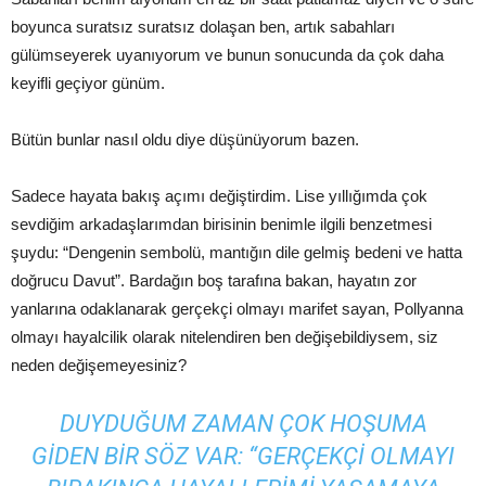
boyunca suratsız suratsız dolaşan ben, artık sabahları
gülümseyerek uyanıyorum ve bunun sonucunda da çok daha
keyifli geçiyor günüm.
Bütün bunlar nasıl oldu diye düşünüyorum bazen.
Sadece hayata bakış açımı değiştirdim. Lise yıllığımda çok
sevdiğim arkadaşlarımdan birisinin benimle ilgili benzetmesi
şuydu: “Dengenin sembolü, mantığın dile gelmiş bedeni ve hatta
doğrucu Davut”. Bardağın boş tarafına bakan, hayatın zor
yanlarına odaklanarak gerçekçi olmayı marifet sayan, Pollyanna
olmayı hayalcilik olarak nitelendiren ben değişebildiysem, siz
neden değişemeyesiniz?
DUYDUĞUM ZAMAN ÇOK HOŞUMA
GIDEN BIR SÖZ VAR: “GERÇEKÇI OLMAYI