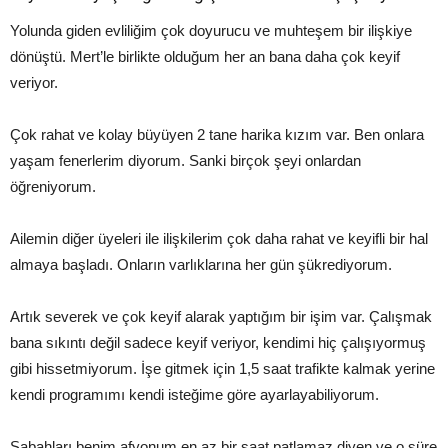
Yolunda giden evliliğim çok doyurucu ve muhteşem bir ilişkiye
dönüştü. Mert’le birlikte olduğum her an bana daha çok keyif
veriyor.
Çok rahat ve kolay büyüyen 2 tane harika kızım var. Ben onlara
yaşam fenerlerim diyorum. Sanki birçok şeyi onlardan
öğreniyorum.
Ailemin diğer üyeleri ile ilişkilerim çok daha rahat ve keyifli bir hal
almaya başladı. Onların varlıklarına her gün şükrediyorum.
Artık severek ve çok keyif alarak yaptığım bir işim var. Çalışmak
bana sıkıntı değil sadece keyif veriyor, kendimi hiç çalışıyormuş
gibi hissetmiyorum. İşe gitmek için 1,5 saat trafikte kalmak yerine
kendi programımı kendi isteğime göre ayarlayabiliyorum.
Sabahları benim afyonum en az bir saat patlamaz diyen ve o süre