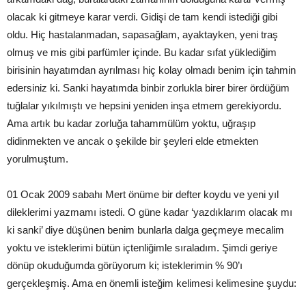
olacak ki gitmeye karar verdi. Gidişi de tam kendi istediği gibi
oldu. Hiç hastalanmadan, sapasağlam, ayaktayken, yeni traş
olmuş ve mis gibi parfümler içinde. Bu kadar sıfat yüklediğim
birisinin hayatımdan ayrılması hiç kolay olmadı benim için tahmin
edersiniz ki. Sanki hayatımda binbir zorlukla birer birer ördüğüm
tuğlalar yıkılmıştı ve hepsini yeniden inşa etmem gerekiyordu.
Ama artık bu kadar zorluğa tahammülüm yoktu, uğraşıp
didinmekten ve ancak o şekilde bir şeyleri elde etmekten
yorulmuştum.
01 Ocak 2009 sabahı Mert önüme bir defter koydu ve yeni yıl
dileklerimi yazmamı istedi. O güne kadar ‘yazdıklarım olacak mı
ki sanki’ diye düşünen benim bunlarla dalga geçmeye mecalim
yoktu ve isteklerimi bütün içtenliğimle sıraladım. Şimdi geriye
dönüp okuduğumda görüyorum ki; isteklerimin % 90’ı
gerçekleşmiş. Ama en önemli isteğim kelimesi kelimesine şuydu: