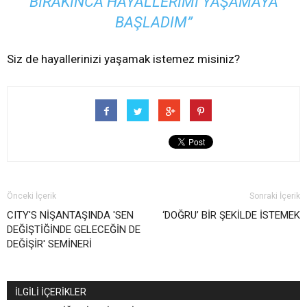
BIRAKINCA HAYALLERIMI YAŞAMAYA
BAŞLADIM”
Siz de hayallerinizi yaşamak istemez misiniz?
Önceki İçerik
Sonraki İçerik
CITY'S NİŞANTAŞINDA 'SEN
‘DOĞRU’ BİR ŞEKİLDE İSTEMEK
DEĞİŞTİĞİNDE GELECEĞİN DE
DEĞİŞİR' SEMİNERİ
İLGİLİ İÇERİKLER