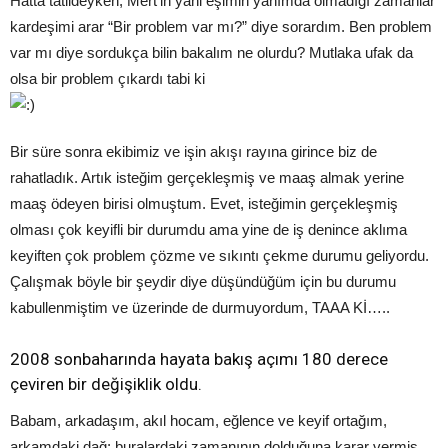
Hatta tatildeyken, Mert’in yani eşimin yanımda olmadığı zamanlar
kardeşimi arar “Bir problem var mı?” diye sorardım. Ben problem
var mı diye sordukça bilin bakalım ne olurdu? Mutlaka ufak da
olsa bir problem çıkardı tabi ki
Bir süre sonra ekibimiz ve işin akışı rayına girince biz de
rahatladık. Artık isteğim gerçekleşmiş ve maaş almak yerine
maaş ödeyen birisi olmuştum. Evet, isteğimin gerçekleşmiş
olması çok keyifli bir durumdu ama yine de iş denince aklıma
keyiften çok problem çözme ve sıkıntı çekme durumu geliyordu.
Çalışmak böyle bir şeydir diye düşündüğüm için bu durumu
kabullenmiştim ve üzerinde de durmuyordum, TAAA Kİ…..
2008 sonbaharında hayata bakış açımı 180 derece
çeviren bir değişiklik oldu.
Babam, arkadaşım, akıl hocam, eğlence ve keyif ortağım,
arkamdaki dağ; buralardaki zamanının dolduğuna karar vermiş