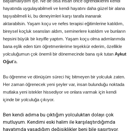
başlamalıydım işe. Ne de olsa insan önce öğrendiklerini kendi
hayatında uygulayabilmeli ve kendi hayatını daha güzel bir alana
taşıyabilmeli ki, bu deneyimleri karşı tarafa inanarak
aktarabilsin. Yaşam koçu ve nefes terapisi eğitimlerine katıldım,
bireysel koçluk seansları aldım, seminerlere katıldım ve bunların
hepsini büyük bir keyifle yaptım. Yaşam koçu olma adımlarımda
bana eşlik eden tüm öğretmenlerime teşekkür ederim, özellikle
yolculuğumun çok önemli bir dönemecinde bana ışık tutan
Aykut
Oğut
’a.
Bu öğrenme ve dönüşüm süreci hiç bitmeyen bir yolculuk zaten.
Her zaman öğrenecek yeni şeyler var, insan bulunduğu noktada
mutlaka yeni istekler hissediyor ve onlara varmak için kendi
içinde bir yolculuğa çıkıyor.
Ben kendi adıma bu çıktığım yolculuktan dolayı çok
mutluyum. Kendimi eski halim ile karşılaştırdığımda
hayatımda yaşadığım değişiklikler beni bile şaşırtıyor.