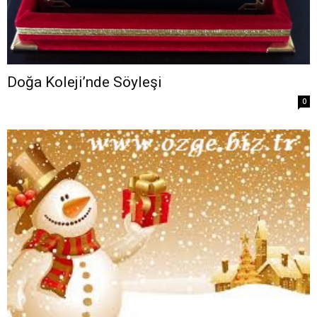
Doğa Koleji’nde Söyleşi
0