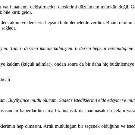
ı yani inancımı değiştirmeden derslerimi düzeltmem mümkün değil. Ger
 bile kırık geldi.
ders aldım ve derslerin hepsini bütünlemelerde verdim. Bizim okulun tar
 sağladı.
im. Tam 6 dersten ikmale kalmıştım. 6 dersin hepsini verebildiğime g
meye kaldım (küçük adımlar), ondan sonra da bir daha hiç bütünleme
lmalı.
cam. Büyüyünce mutlu olucam. Sadece istediklerimi elde edeyim ve mu
sasından haberdardım ama biz inansak da inanmasak da çekim yasası
klerimin hep olmasını. Artık mutluluğun bir seçenek olduğunu ve isted