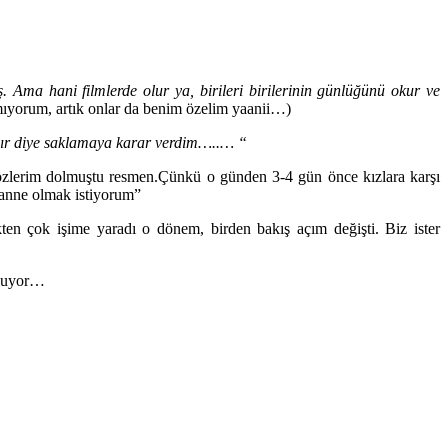
Ama hani filmlerde olur ya, birileri birilerinin günlüğünü okur ve
mıyorum, artık onlar da benim özelim yaanii…)
şır diye saklamaya karar verdim…..… “
gözlerim dolmuştu resmen.Çünkü o günden 3-4 gün önce kızlara karşı
r anne olmak istiyorum”
n çok işime yaradı o dönem, birden bakış açım değişti. Biz ister
uluyor…