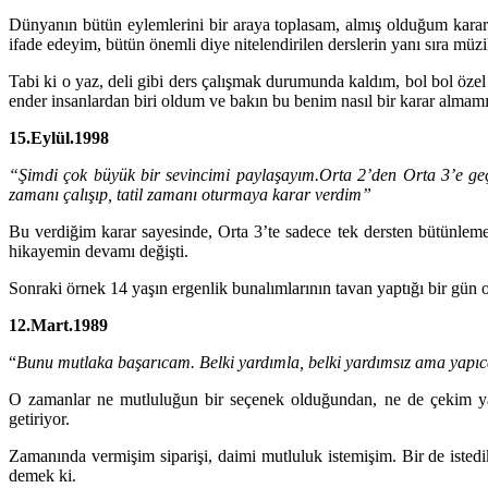
Dünyanın bütün eylemlerini bir araya toplasam, almış olduğum karar
ifade edeyim, bütün önemli diye nitelendirilen derslerin yanı sıra müzik
Tabi ki o yaz, deli gibi ders çalışmak durumunda kaldım, bol bol özel 
ender insanlardan biri oldum ve bakın bu benim nasıl bir karar almamı
15.Eylül.1998
“Şimdi çok büyük bir sevincimi paylaşayım.Orta 2’den Orta 3’e geçt
zamanı çalışıp, tatil zamanı oturmaya karar verdim”
Bu verdiğim karar sayesinde, Orta 3’te sadece tek dersten bütünle
hikayemin devamı değişti.
Sonraki örnek 14 yaşın ergenlik bunalımlarının tavan yaptığı bir gün o
12.Mart.1989
“
Bunu mutlaka başarıcam. Belki yardımla, belki yardımsız ama yapı
O zamanlar ne mutluluğun bir seçenek olduğundan, ne de çekim ya
getiriyor.
Zamanında vermişim siparişi, daimi mutluluk istemişim. Bir de istedi
demek ki.