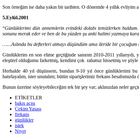
Son örneğim ise daha yakın bir tarihten. O dönemde 4 yıllık evliyim am
5.Eylül.2001
“
Günlüklerimi dün annemlerin evindeki dolabı temizlerken buldum. 
sonunu merak eder ve ben de bu yüzden şu anki halimi yazmaya kar
……Aslında bu defterleri atmayı düşündüm ama ileride bir çocuğum o
Günlüklerim en son elime geçtiğinde sanırım 2010-2011 yıllarıydı,
eleştirel olduğumu farketmiş, kendimi çok rahatsız hissetmiş ve şöyle
Herhalde 40 yıl düşünsem, bundan 9-10 yıl önce günlüklerimi bu 
hatırlayalım, ister unutalım; bütün siparişlerimiz frekans hesabımızda
Bunun üzerine söyleyebileceğim tek bir şey var; aklınızdan neler ge
ETİKETLER
bakış açısı
Çekim Yasası
frekans
günlükler
istek
Niyet