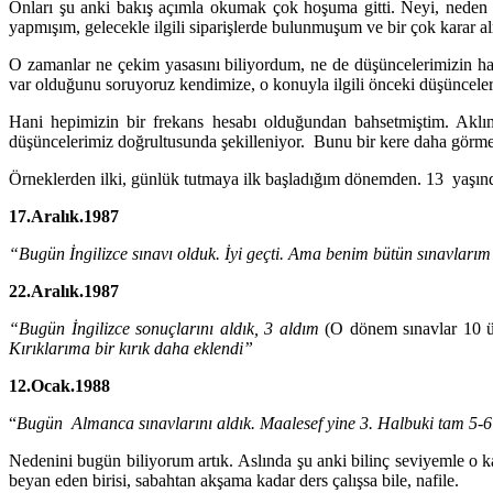
Onları şu anki bakış açımla okumak çok hoşuma gitti. Neyi, neden
yapmışım, gelecekle ilgili siparişlerde bulunmuşum ve bir çok karar 
O zamanlar ne çekim yasasını biliyordum, ne de düşüncelerimizin h
var olduğunu soruyoruz kendimize, o konuyla ilgili önceki düşünceler
Hani hepimizin bir frekans hesabı olduğundan bahsetmiştim. Aklı
düşüncelerimiz doğrultusunda şekilleniyor. Bunu bir kere daha görmek 
Örneklerden ilki, günlük tutmaya ilk başladığım dönemden. 13 yaşınd
17.Aralık.1987
“Bugün İngilizce sınavı olduk. İyi geçti. Ama benim bütün sınavlarım
22.Aralık.1987
“Bugün İngilizce sonuçlarını aldık, 3 aldım
(O dönem sınavlar 10 üz
Kırıklarıma bir kırık daha eklendi”
12.Ocak.1988
“
Bugün Almanca sınavlarını aldık. Maalesef yine 3. Halbuki tam 5-6 
Nedenini bugün biliyorum artık. Aslında şu anki bilinç seviyemle o k
beyan eden birisi, sabahtan akşama kadar ders çalışsa bile, nafile.