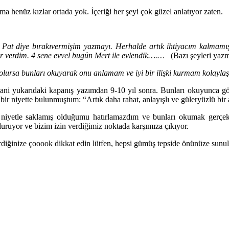
a henüz kızlar ortada yok. İçeriği her şeyi çok güzel anlatıyor zaten.
Pat diye bırakıvermişim yazmayı. Herhalde artık ihtiyacım kalmamış. 
ar verdim. 4 sene evvel bugün Mert ile evlendik….…
(Bazı şeyleri yaz
lursa bunları okuyarak onu anlamam ve iyi bir ilişki kurmam kolayla
 yani yukarıdaki kapanış yazımdan 9-10 yıl sonra. Bunları okuyunca 
 bir niyette bulunmuştum: “Artık daha rahat, anlayışlı ve güleryüzlü bi
niyetle saklamış olduğumu hatırlamazdım ve bunları okumak gerçekte
 duruyor ve bizim izin verdiğimiz noktada karşımıza çıkıyor.
çirdiğinize çooook dikkat edin lütfen, hepsi gümüş tepside önünüze sun