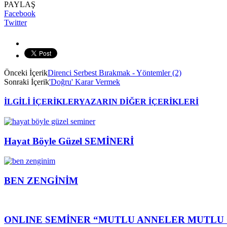
PAYLAŞ
Facebook
Twitter
Önceki İçerik
Direnci Serbest Bırakmak - Yöntemler (2)
Sonraki İçerik
'Doğru' Karar Vermek
İLGİLİ İÇERİKLER
YAZARIN DİĞER İÇERİKLERİ
Hayat Böyle Güzel SEMİNERİ
BEN ZENGİNİM
ONLINE SEMİNER “MUTLU ANNELER MUTLU 