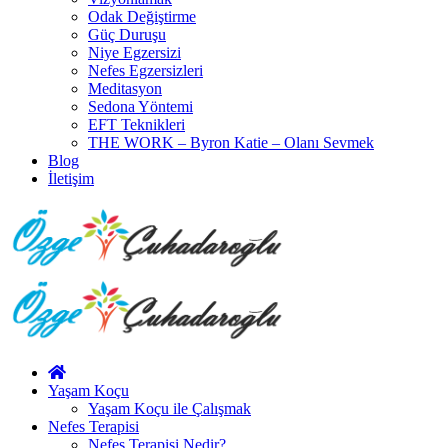
Odak Değiştirme
Güç Duruşu
Niye Egzersizi
Nefes Egzersizleri
Meditasyon
Sedona Yöntemi
EFT Teknikleri
THE WORK – Byron Katie – Olanı Sevmek
Blog
İletişim
Yaşam Koçu
Yaşam Koçu ile Çalışmak
Nefes Terapisi
Nefes Terapisi Nedir?