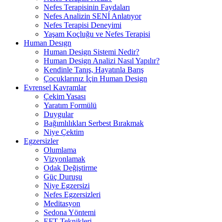
Nefes Terapisinin Faydaları
Nefes Analizin SENİ Anlatıyor
Nefes Terapisi Deneyimi
Yaşam Koçluğu ve Nefes Terapisi
Human Desıgn
Human Design Sistemi Nedir?
Human Design Analizi Nasıl Yapılır?
Kendinle Tanış, Hayatınla Barış
Çocuklarınız İçin Human Design
Evrensel Kavramlar
Çekim Yasası
Yaratım Formülü
Duygular
Bağımlılıkları Serbest Bırakmak
Niye Çektim
Egzersizler
Olumlama
Vizyonlamak
Odak Değiştirme
Güç Duruşu
Niye Egzersizi
Nefes Egzersizleri
Meditasyon
Sedona Yöntemi
EFT Teknikleri