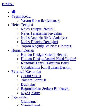
KAPAT
Yaşam Koçu
Yaşam Koçu ile Çalışmak
Nefes Terapisi
Nefes Terapisi Nedir?
Nefes Terapisinin Faydaları
Nefes Analizin SENİ Anlatıyor
Nefes Terapisi Deneyimi
Yaşam Koçluğu ve Nefes Terapisi
Human Desıgn
Human Design Sistemi Nedir?
Human Design Analizi Nasıl Yapılır?
Kendinle Tanış, Hayatınla Barış
Çocuklarınız İçin Human Design
Evrensel Kavramlar
Çekim Yasası
Yaratım Formülü
Duygular
Bağımlılıkları Serbest Bırakmak
Niye Çektim
Egzersizler
Olumlama
Vizyonlamak