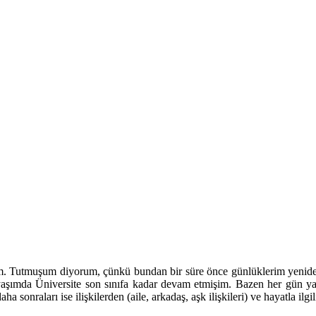
m. Tutmuşum diyorum, çünkü bundan bir süre önce günlüklerim yenide
 yaşımda Üniversite son sınıfa kadar devam etmişim. Bazen her gün
 sonraları ise ilişkilerden (aile, arkadaş, aşk ilişkileri) ve hayatla il