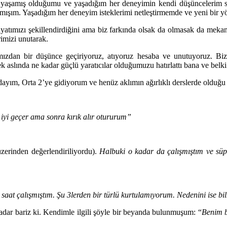
 yaşamış olduğumu ve yaşadığım her deneyimin kendi düşüncelerim s
almışım. Yaşadığım her deneyim isteklerimi netleştirmemde ve yeni bir
ayatımızı şekillendirdiğini ama biz farkında olsak da olmasak da mek
imizi unutarak.
mızdan bir düşünce geçiriyoruz, atıyoruz hesaba ve unutuyoruz. B
aslında ne kadar güçlü yaratıcılar olduğumuzu hatırlattı bana ve belki
ayım, Orta 2’ye gidiyorum ve henüz aklımın ağırlıklı derslerde olduğ
 iyi geçer ama sonra kırık alır otururum”
erinden değerlendiriliyordu).
Halbuki o kadar da çalışmıştım ve süpe
saat çalışmıştım. Şu 3lerden bir türlü kurtulamıyorum. Nedenini ise b
adar bariz ki. Kendimle ilgili şöyle bir beyanda bulunmuşum: “
Benim b