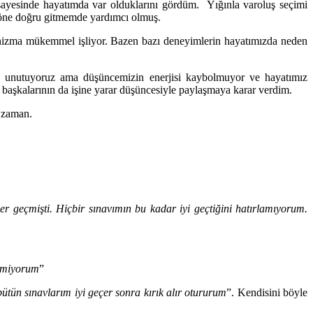
ayesinde hayatımda var olduklarını gördüm. Yığınla varoluş seçimi
 yöne doğru gitmemde yardımcı olmuş.
anizma mükemmel işliyor. Bazen bazı deneyimlerin hayatımızda neden
iz unutuyoruz ama düşüncemizin enerjisi kaybolmuyor ve hayatımız
 başkalarının da işine yarar düşüncesiyle paylaşmaya karar verdim.
u zaman.
r geçmişti. Hiçbir sınavımın bu kadar iyi geçtiğini hatırlamıyorum.
ilmiyorum
”
ütün sınavlarım iyi geçer sonra kırık alır otururum
”. Kendisini böyle