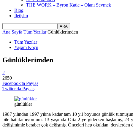
THE WORK – Byron Katie – Olanı Sevmek
Blog
İletişim
Ana Sayfa
Tüm Yazılar
Günlüklerimden
Tüm Yazılar
Yaşam Koçu
Günlüklerimden
2
2650
Facebook'ta Paylaş
Twitter'da Paylaş
günlükler
1987 yılından 1997 yılına kadar tam 10 yıl boyunca günlük tutmuşu
bile hatırlamıyordum. 13 yaşımda Orta 2’ye giderken başlamış, 23
değişimimle beraber çok değişmiş. Önceleri hep okuldan, derslerden daha