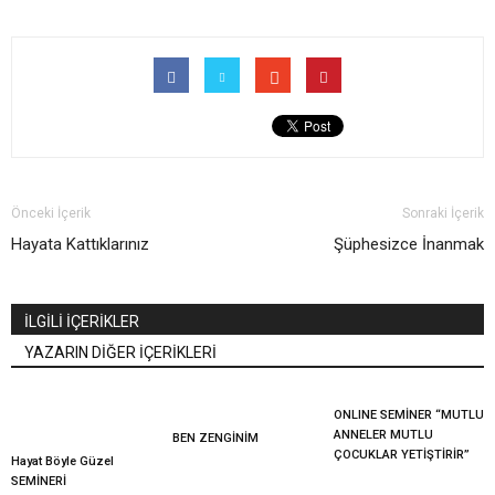
Önceki İçerik
Sonraki İçerik
Hayata Kattıklarınız
Şüphesizce İnanmak
İLGİLİ İÇERİKLER
YAZARIN DİĞER İÇERİKLERİ
ONLINE SEMİNER “MUTLU
ANNELER MUTLU
BEN ZENGİNİM
ÇOCUKLAR YETİŞTİRİR”
Hayat Böyle Güzel
SEMİNERİ