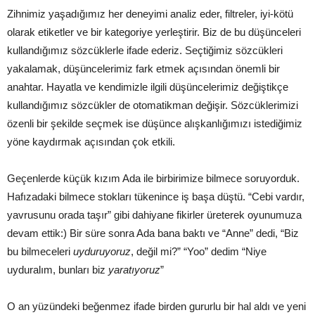
Zihnimiz yaşadığımız her deneyimi analiz eder, filtreler, iyi-kötü
olarak etiketler ve bir kategoriye yerleştirir. Biz de bu düşünceleri
kullandığımız sözcüklerle ifade ederiz. Seçtiğimiz sözcükleri
yakalamak, düşüncelerimiz fark etmek açısından önemli bir
anahtar. Hayatla ve kendimizle ilgili düşüncelerimiz değiştikçe
kullandığımız sözcükler de otomatikman değişir. Sözcüklerimizi
özenli bir şekilde seçmek ise düşünce alışkanlığımızı istediğimiz
yöne kaydırmak açısından çok etkili.
Geçenlerde küçük kızım Ada ile birbirimize bilmece soruyorduk.
Hafızadaki bilmece stokları tükenince iş başa düştü. “Cebi vardır,
yavrusunu orada taşır” gibi dahiyane fikirler üreterek oyunumuza
devam ettik:) Bir süre sonra Ada bana baktı ve “Anne” dedi, “Biz
bu bilmeceleri
uyduruyoruz
, değil mi?” “Yoo” dedim “Niye
uyduralım, bunları biz
yaratıyoruz
”
O an yüzündeki beğenmez ifade birden gururlu bir hal aldı ve yeni