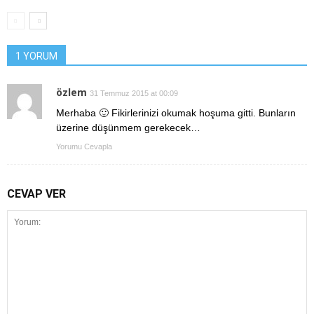
1 YORUM
özlem
31 Temmuz 2015 at 00:09
Merhaba 🙂 Fikirlerinizi okumak hoşuma gitti. Bunların
üzerine düşünmem gerekecek…
Yorumu Cevapla
CEVAP VER