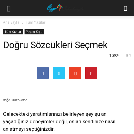
Ana Sayfa
Tüm Yazılar
Tüm Yazılar
Yaşam Koçu
Doğru Sözcükleri Seçmek
2934
1
doğru sözcükler
Gelecekteki yaratımlarınızı belirleyen şey şu an
yaşadığınız deneyimler değil, onları kendinize nasıl
anlatmayı seçtiğinizdir.