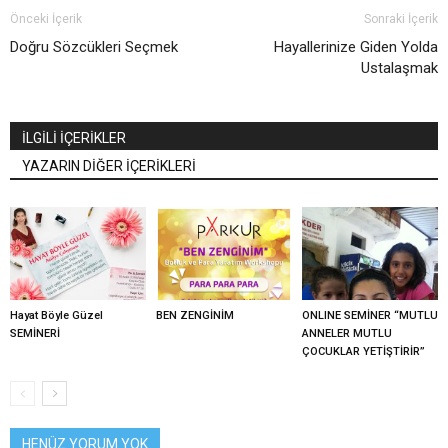
Önceki İçerik
Sonraki İçerik
Doğru Sözcükleri Seçmek
Hayallerinize Giden Yolda
Ustalaşmak
İLGİLİ İÇERİKLER
YAZARIN DİĞER İÇERİKLERİ
Hayat Böyle Güzel
BEN ZENGİNİM
ONLINE SEMİNER “MUTLU
SEMİNERİ
ANNELER MUTLU
ÇOCUKLAR YETİŞTİRİR”
HENÜZ YORUM YOK