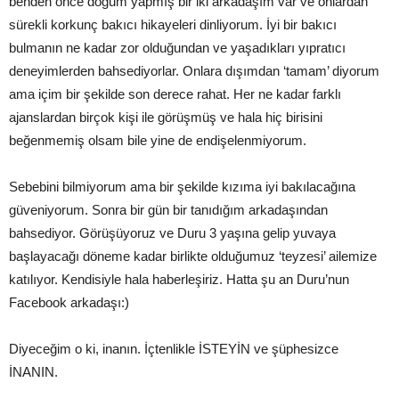
benden önce doğum yapmış bir iki arkadaşım var ve onlardan
sürekli korkunç bakıcı hikayeleri dinliyorum. İyi bir bakıcı
bulmanın ne kadar zor olduğundan ve yaşadıkları yıpratıcı
deneyimlerden bahsediyorlar. Onlara dışımdan ‘tamam’ diyorum
ama içim bir şekilde son derece rahat. Her ne kadar farklı
ajanslardan birçok kişi ile görüşmüş ve hala hiç birisini
beğenmemiş olsam bile yine de endişelenmiyorum.
Sebebini bilmiyorum ama bir şekilde kızıma iyi bakılacağına
güveniyorum. Sonra bir gün bir tanıdığım arkadaşından
bahsediyor. Görüşüyoruz ve Duru 3 yaşına gelip yuvaya
başlayacağı döneme kadar birlikte olduğumuz ‘teyzesi’ ailemize
katılıyor. Kendisiyle hala haberleşiriz. Hatta şu an Duru’nun
Facebook arkadaşı:)
Diyeceğim o ki, inanın. İçtenlikle İSTEYİN ve şüphesizce
İNANIN.