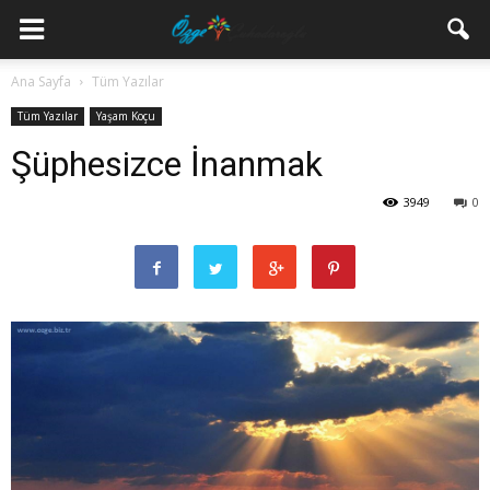
Ana Sayfa
Tüm Yazılar
Tüm Yazılar
Yaşam Koçu
Şüphesizce İnanmak
3949
0