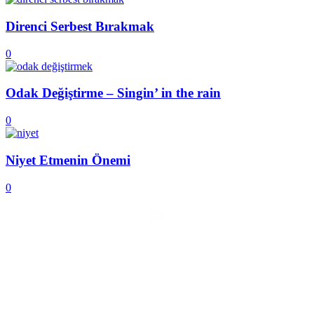
Direnci Serbest Bırakmak
0
Odak Değiştirme – Singin’ in the rain
0
Niyet Etmenin Önemi
0