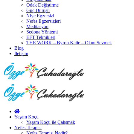
Odak Değiştirme
Güç Duruşu
Niye Egzersizi
Nefes Egzersizleri
Meditasyon
Sedona Yöntemi
EFT Teknikleri
THE WORK – Byron Katie – Olanı Sevmek
Blog
İletişim
Yaşam Koçu
Yaşam Koçu ile Çalışmak
Nefes Terapisi
Nefes Terapisi Nedir?