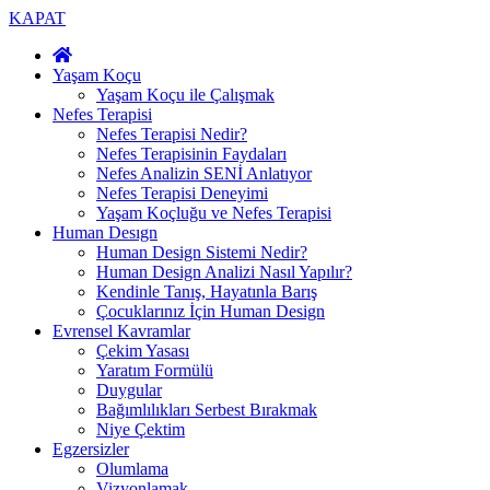
KAPAT
Yaşam Koçu
Yaşam Koçu ile Çalışmak
Nefes Terapisi
Nefes Terapisi Nedir?
Nefes Terapisinin Faydaları
Nefes Analizin SENİ Anlatıyor
Nefes Terapisi Deneyimi
Yaşam Koçluğu ve Nefes Terapisi
Human Desıgn
Human Design Sistemi Nedir?
Human Design Analizi Nasıl Yapılır?
Kendinle Tanış, Hayatınla Barış
Çocuklarınız İçin Human Design
Evrensel Kavramlar
Çekim Yasası
Yaratım Formülü
Duygular
Bağımlılıkları Serbest Bırakmak
Niye Çektim
Egzersizler
Olumlama
Vizyonlamak