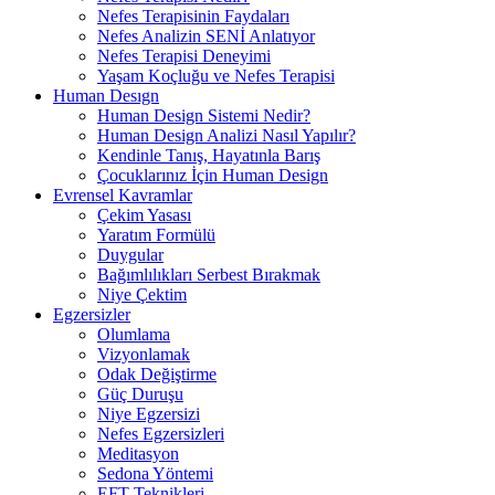
Nefes Terapisinin Faydaları
Nefes Analizin SENİ Anlatıyor
Nefes Terapisi Deneyimi
Yaşam Koçluğu ve Nefes Terapisi
Human Desıgn
Human Design Sistemi Nedir?
Human Design Analizi Nasıl Yapılır?
Kendinle Tanış, Hayatınla Barış
Çocuklarınız İçin Human Design
Evrensel Kavramlar
Çekim Yasası
Yaratım Formülü
Duygular
Bağımlılıkları Serbest Bırakmak
Niye Çektim
Egzersizler
Olumlama
Vizyonlamak
Odak Değiştirme
Güç Duruşu
Niye Egzersizi
Nefes Egzersizleri
Meditasyon
Sedona Yöntemi
EFT Teknikleri