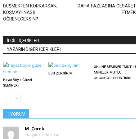
DÜŞMEKTEN KORKARSAN,
DAHA FAZLASINA CESARET
KOŞMAYI NASIL
ETMEK
ÖĞRENECEKSİN?
İLGİLİ İÇERİKLER
YAZARIN DİĞER İÇERİKLERİ
ONLINE SEMİNER “MUTLU
ANNELER MUTLU
BEN ZENGİNİM
ÇOCUKLAR YETİŞTİRİR”
Hayat Böyle Güzel
SEMİNERİ
1 YORUM
M. Çörek
14 Eylül 2017 at 19:04