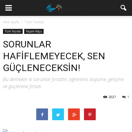
Ana Sayfa
Tüm Yazılar
Tüm Yazılar
Yaşam Koçu
SORUNLAR
HAFİFLEMEYECEK, SEN
GÜÇLENECEKSİN!
Bu demektir ki sorunlar fırsattır; öğrenme, büyüme, gelişme
ve güçlenme fırsatı.
2027
1