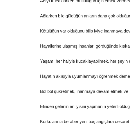
Acıyı kucaklarken mutluluğun için emek verme
Ağlarken bile güldüğün anların daha çok olduğ
Kötülüğün var olduğunu bilip iyiye inanmaya d
Hayallerine ulaşmış insanları gördüğünde kısk
Yaşamı her haliyle kucaklayabilmek, her şeyin 
Hayatın akışıyla uyumlanmayı öğrenmek dem
Bol bol şükretmek, inanmaya devam etmek ve
Elinden gelenin en iyisini yapmanın yeterli ol
Korkularınla beraber yeni başlangıçlara cesare