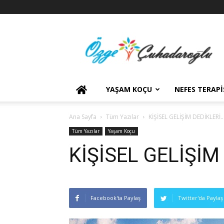
YAŞAM KOÇU
NEFES TERAPI
Ana Sayfa
Tüm Yazılar
KİŞİSEL GELİŞİM DEDİKLERİ
Tüm Yazılar
Yaşam Koçu
KİŞİSEL GELİŞİM
Facebook'ta Paylaş
Twitter'da Paylaş