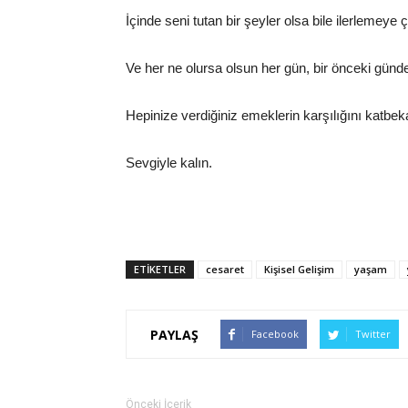
İçinde seni tutan bir şeyler olsa bile ilerlemey
Ve her ne olursa olsun her gün, bir önceki gün
Hepinize verdiğiniz emeklerin karşılığını katbekat
Sevgiyle kalın.
ETİKETLER
cesaret
Kişisel Gelişim
yaşam
PAYLAŞ
Facebook
Twitter
Önceki İçerik