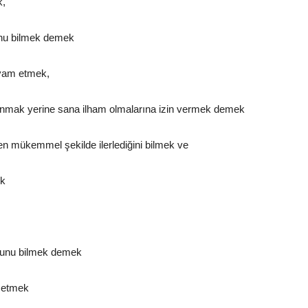
k,
unu bilmek demek
evam etmek,
anmak yerine sana ilham olmalarına izin vermek demek
en mükemmel şekilde ilerlediğini bilmek ve
ek
duğunu bilmek demek
t etmek