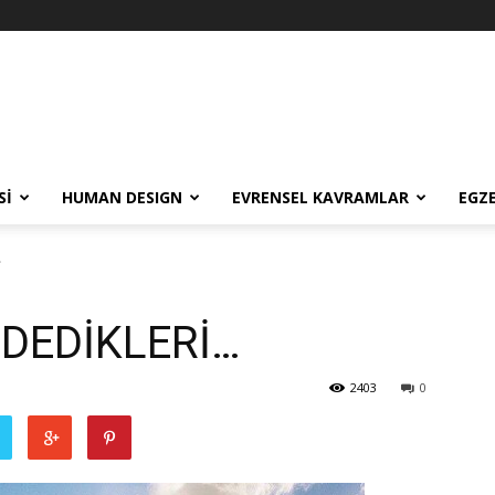
SI
HUMAN DESIGN
EVRENSEL KAVRAMLAR
EGZ
…
 DEDİKLERİ…
2403
0