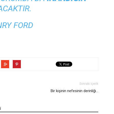
ACAKTIR.
NRY FORD
Sonraki İçerik
Bir kişinin nefesinin derinliği...
İ