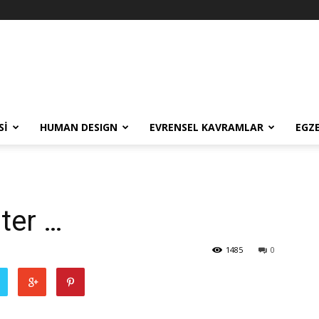
SI
HUMAN DESIGN
EVRENSEL KAVRAMLAR
EGZ
…
ter …
1485
0