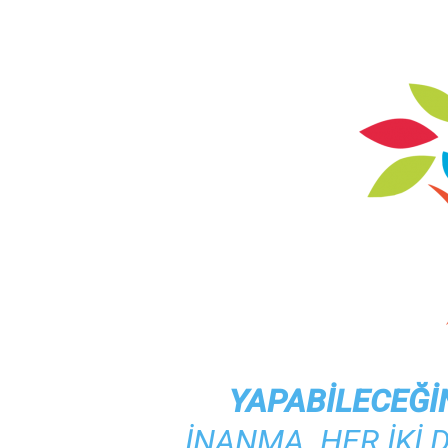
YAPABILECEĞI
INANMA. HER IKI