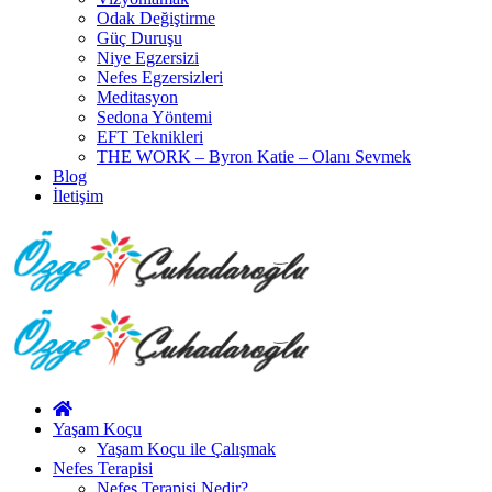
Odak Değiştirme
Güç Duruşu
Niye Egzersizi
Nefes Egzersizleri
Meditasyon
Sedona Yöntemi
EFT Teknikleri
THE WORK – Byron Katie – Olanı Sevmek
Blog
İletişim
Yaşam Koçu
Yaşam Koçu ile Çalışmak
Nefes Terapisi
Nefes Terapisi Nedir?