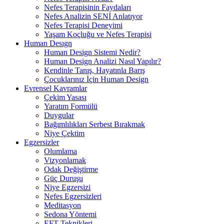
Nefes Terapisinin Faydaları
Nefes Analizin SENİ Anlatıyor
Nefes Terapisi Deneyimi
Yaşam Koçluğu ve Nefes Terapisi
Human Desıgn
Human Design Sistemi Nedir?
Human Design Analizi Nasıl Yapılır?
Kendinle Tanış, Hayatınla Barış
Çocuklarınız İçin Human Design
Evrensel Kavramlar
Çekim Yasası
Yaratım Formülü
Duygular
Bağımlılıkları Serbest Bırakmak
Niye Çektim
Egzersizler
Olumlama
Vizyonlamak
Odak Değiştirme
Güç Duruşu
Niye Egzersizi
Nefes Egzersizleri
Meditasyon
Sedona Yöntemi
EFT Teknikleri