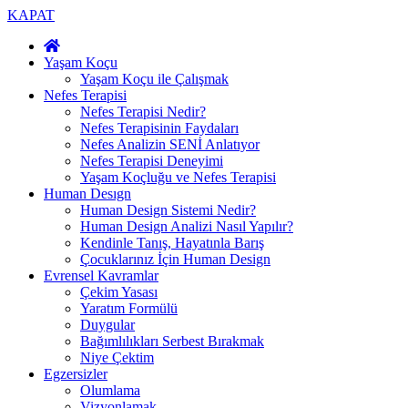
KAPAT
Yaşam Koçu
Yaşam Koçu ile Çalışmak
Nefes Terapisi
Nefes Terapisi Nedir?
Nefes Terapisinin Faydaları
Nefes Analizin SENİ Anlatıyor
Nefes Terapisi Deneyimi
Yaşam Koçluğu ve Nefes Terapisi
Human Desıgn
Human Design Sistemi Nedir?
Human Design Analizi Nasıl Yapılır?
Kendinle Tanış, Hayatınla Barış
Çocuklarınız İçin Human Design
Evrensel Kavramlar
Çekim Yasası
Yaratım Formülü
Duygular
Bağımlılıkları Serbest Bırakmak
Niye Çektim
Egzersizler
Olumlama
Vizyonlamak