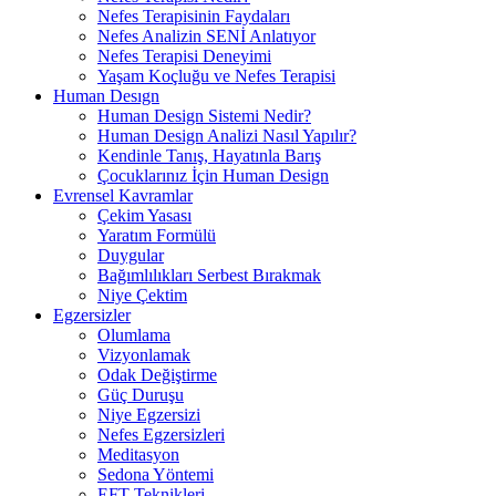
Nefes Terapisinin Faydaları
Nefes Analizin SENİ Anlatıyor
Nefes Terapisi Deneyimi
Yaşam Koçluğu ve Nefes Terapisi
Human Desıgn
Human Design Sistemi Nedir?
Human Design Analizi Nasıl Yapılır?
Kendinle Tanış, Hayatınla Barış
Çocuklarınız İçin Human Design
Evrensel Kavramlar
Çekim Yasası
Yaratım Formülü
Duygular
Bağımlılıkları Serbest Bırakmak
Niye Çektim
Egzersizler
Olumlama
Vizyonlamak
Odak Değiştirme
Güç Duruşu
Niye Egzersizi
Nefes Egzersizleri
Meditasyon
Sedona Yöntemi
EFT Teknikleri