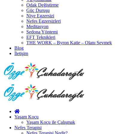
Odak Değiştirme
Güç Duruşu
Niye Egzersizi
Nefes Egzersizleri
Meditasyon
Sedona Yöntemi
EFT Teknikleri
THE WORK – Byron Katie – Olanı Sevmek
Blog
İletişim
Yaşam Koçu
Yaşam Koçu ile Çalışmak
Nefes Terapisi
Nefes Terapisi Nedir?