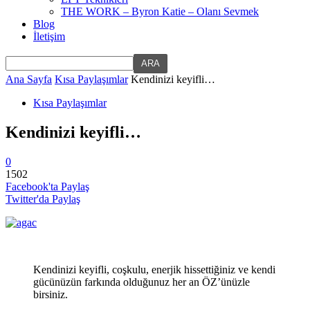
THE WORK – Byron Katie – Olanı Sevmek
Blog
İletişim
Ana Sayfa
Kısa Paylaşımlar
Kendinizi keyifli…
Kısa Paylaşımlar
Kendinizi keyifli…
0
1502
Facebook'ta Paylaş
Twitter'da Paylaş
Kendinizi keyifli, coşkulu, enerjik hissettiğiniz ve kendi
gücünüzün farkında olduğunuz her an ÖZ’ünüzle
birsiniz.