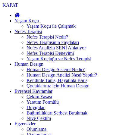
KAPAT
Yaşam Koçu
Yaşam Koçu ile Çalışmak
Nefes Terapisi
Nefes Terapisi Nedir?
Nefes Terapisinin Faydaları
Nefes Analizin SENİ Anlatıyor
Nefes Terapisi Deneyimi
Yaşam Koçluğu ve Nefes Terapisi
Human Desıgn
Human Design Sistemi Nedir?
Human Design Analizi Nasıl Yapılır?
Kendinle Tanış, Hayatınla Barış
Çocuklarınız İçin Human Design
Evrensel Kavramlar
Çekim Yasası
Yaratım Formülü
Duygular
Bağımlılıkları Serbest Bırakmak
Niye Çektim
Egzersizler
Olumlama
Vizyonlamak