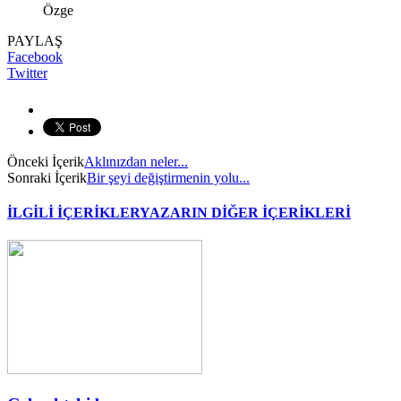
Özge
PAYLAŞ
Facebook
Twitter
Önceki İçerik
Aklınızdan neler...
Sonraki İçerik
Bir şeyi değiştirmenin yolu...
İLGİLİ İÇERİKLER
YAZARIN DİĞER İÇERİKLERİ